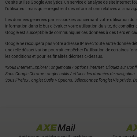
Ce site utilise Google Analytics, un service d’analyse de site internet fo
l’utilisateur, mais qui enregistrent des informations relatives à la naviga
Les données générées par les cookies concernant votre utilisation du s
information dans le but d’évaluer votre utilisation du site, de compiler des
Google est susceptible de communiquer ces données à des tiers en cas d
Google ne recoupera pas votre adresse IP avec toute autre donnée dét
une telle désactivation pourrait empêcher l’utilisation de certaines f
les conditions et pour les finalités décrites ci-dessus.
*Sous Internet Explorer : onglet outil / options internet. Cliquez sur Conf
Sous Google Chrome : onglet outils / effacer les données de navigation. 
Sous Firefox : onglet Outils > Options. Sélectionnez l’onglet Vie privée.
Sauvegarde
Anti spam, antivirus mail, archivage