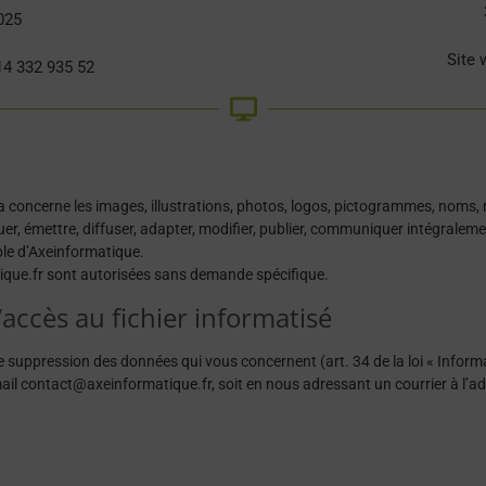
0025
Site 
14 332 935 52
Cela concerne les images, illustrations, photos, logos, pictogrammes, noms
er, émettre, diffuser, adapter, modifier, publier, communiquer intégraleme
able d’Axeinformatique.
atique.fr sont autorisées sans demande spécifique.
d’accès au fichier informatisé
de suppression des données qui vous concernent (art. 34 de la loi « Infor
ail contact@axeinformatique.fr, soit en nous adressant un courrier à l’a