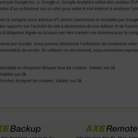
urni par Google Inc. (« Google »). Google Analytics utilise des cookies (fichi
tion d’un ordinateur sur un site) pour aider le site internet à analyser l’util
ite (y compris votre adresse IP) seront transmises et stockées par Google 
 rapports sur l’activité du site à destination de son éditeur et de fournir d’a
’obligation légale ou lorsque ces tiers traitent ces données pour le com
enue par Google. Vous pouvez désactiver l’utilisation de cookies en séle
onctionnalités de ce site. En utilisant ce site internet, vous consentez e
identialité et choisissez Bloquer tous les cookies. Validez sur Ok.
Validez sur Ok.
 Décochez Accepter les cookies. Validez sur Ok
Infogérance des Pc, Mac, Serv
 des données, serveurs ou