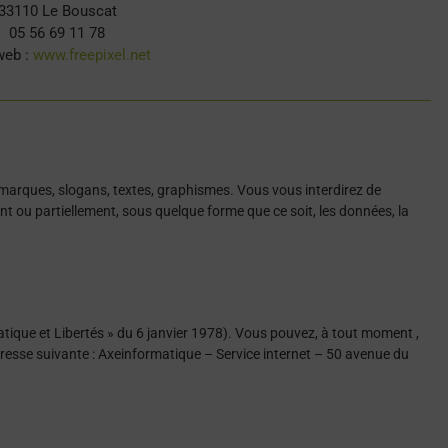
33110 Le Bouscat
05 56 69 11 78
web :
www.freepixel.net
, marques, slogans, textes, graphismes. Vous vous interdirez de
nt ou partiellement, sous quelque forme que ce soit, les données, la
matique et Libertés » du 6 janvier 1978). Vous pouvez, à tout moment ,
dresse suivante : Axeinformatique – Service internet – 50 avenue du